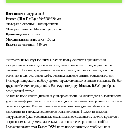
Цвет ножек:
натуральный
Размер (Ш х Г х В):
470*520*820 мм
Материал сиденья:
Полипропилен
Материал ножек:
Массив бука, сталь
Производитель:
Китай
Максимальная нагрузка:
150 кг
Высота до сиденья:
440 мм
Ультрастильный стул
EAMES DSW
по праву считается грандиозным
изобретением в мире дизайна мебели, задавшим новую тенденцию для его
развития. Простая, грациозная форма подходит для любого места, как для
дома, так и для ресторана, кафе, развлекательного центра, офиса или отеля.
Благодаря широкому выбору цветов, представленных в нашем магазине, Вы без
труда подберёте подходящий к Вашему интерьеру.
Модель DSW
приобрела
легендарный статус
не только из-за своего дизайна и универсальности, но и благодаря высочайшему
уровню комфорта. За счёт глубокой посадки и анатомически правильного изгиба
спинки и сиденья, Вы чувствуете себя максимально удобно. Чаша стула
выполнена из высококачественного полипропилена. Ножки из массива
натурального бука, соединенные стальными перекладинами, прочно крепятся к
встроенным в чашу металлическим пластинам через резиновые шайбы.
Благодаря этому стул
Eames DSW
не только удивительно удобный, но и