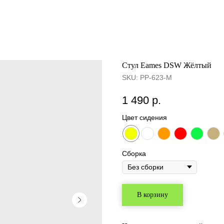
Cтул Eames DSW Жёлтый
SKU:
PP-623-M
1 490
р.
Цвет сидения
Сборка
В корзину