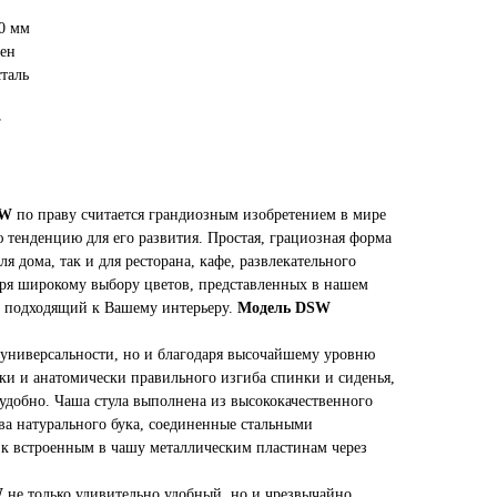
0 мм
ен
таль
г
SW
по праву считается грандиозным изобретением в мире
 тенденцию для его развития. Простая, грациозная форма
ля дома, так и для ресторана, кафе, развлекательного
даря широкому выбору цветов, представленных в нашем
те подходящий к Вашему интерьеру.
Модель DSW
и универсальности, но и благодаря высочайшему уровню
дки и анатомически правильного изгиба спинки и сиденья,
 удобно. Чаша стула выполнена из высококачественного
а натурального бука, соединенные стальными
 к встроенным в чашу металлическим пластинам через
W
не только удивительно удобный, но и чрезвычайно