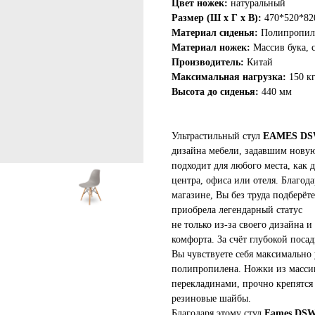
Цвет ножек:
натуральный
Размер (Ш х Г х В):
470*520*82
Материал сиденья:
Полипропил
Материал ножек:
Массив бука, с
Производитель:
Китай
Максимальная нагрузка:
150 к
Высота до сиденья:
440 мм
Ультрастильный стул
EAMES D
дизайна мебели, задавшим новую
подходит для любого места, как д
центра, офиса или отеля. Благо
магазине, Вы без труда подберё
приобрела легендарный статус
не только из-за своего дизайна 
комфорта. За счёт глубокой поса
Вы чувствуете себя максимально
полипропилена. Ножки из массив
перекладинами, прочно крепятся
резиновые шайбы.
Благодаря этому стул
Eames DS