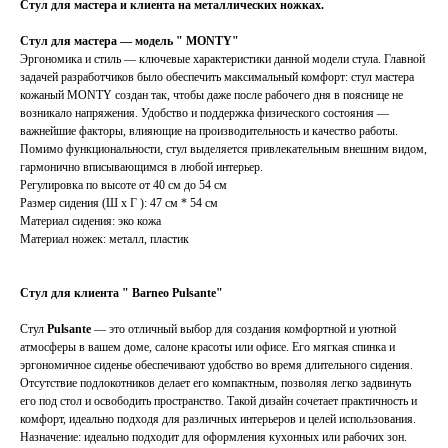
Стул для мастера и клиента на металлических ножках.
Стул для мастера — модель " MONTY"
Эргономика и стиль — ключевые характеристики данной модели стула. Главной
задачей разработчиков было обеспечить максимальный комфорт: стул мастера
кожаный MONTY создан так, чтобы даже после рабочего дня в пояснице не
возникало напряжения. Удобство и поддержка физического состояния —
важнейшие факторы, влияющие на производительность и качество работы.
Помимо функциональности, стул выделяется привлекательным внешним видом,
гармонично вписывающимся в любой интерьер.
Регулировка по высоте от 40 см до 54 см
Размер сидения (Ш х Г ): 47 см * 54 см
Материал сидения: эко кожа
Материал ножек: металл, пластик
Стул для клиента " Barneo Pulsante"
Стул
Pulsante
— это отличный выбор для создания комфортной и уютной
атмосферы в вашем доме, салоне красоты или офисе. Его мягкая спинка и
эргономичное сиденье обеспечивают удобство во время длительного сидения.
Отсутствие подлокотников делает его компактным, позволяя легко задвинуть
его под стол и освободить пространство. Такой дизайн сочетает практичность и
комфорт, идеально подходя для различных интерьеров и целей использования.
Назначение: идеально подходит для оформления кухонных или рабочих зон.