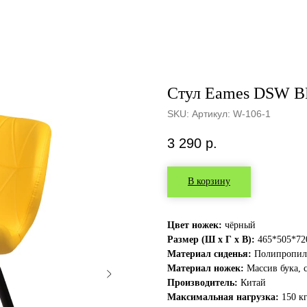
Cтул Eames DSW BL
SKU:
Артикул: W-106-1
3 290
р.
В корзину
Цвет ножек:
чёрный
Размер (Ш х Г х В):
465*505*72
Материал сиденья:
Полипропиле
Материал ножек:
Массив бука, с
Производитель:
Китай
Максимальная нагрузка:
150 к