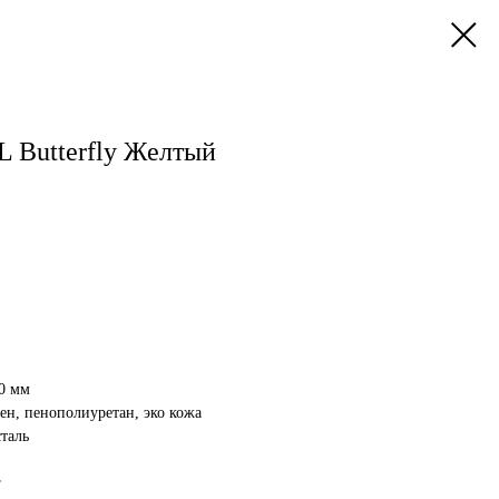
 Butterfly Желтый
0 мм
н, пенополиуретан, эко кожа
таль
г