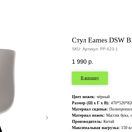
Cтул Eames DSW B
SKU:
Артикул: PP-623-1
1 990
р.
В корзину
Цвет ножек:
чёрный
Размер (Ш х Г х В):
470*520*82
Материал сиденья:
Полипропил
Материал ножек:
Массив бука, с
Производитель:
Китай
Максимальная нагрузка:
150 к