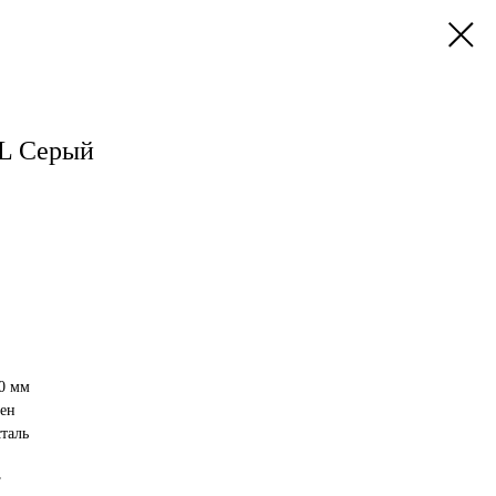
L Серый
0 мм
ен
таль
г