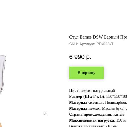
Cтул Eames DSW Барный Пр
SKU:
Артикул: PP-623-T
6 990
р.
В корзину
Цвет ножек:
натуральный
Размер (Ш х Г х В)
: 550*550*10
Материал сиденья:
Поликарбон
Материал ножек:
Массив бука, 
Страна происхождения
: Китай
Максимальная нагрузка
: 150 кг
Высота до сиденья:
710 мм