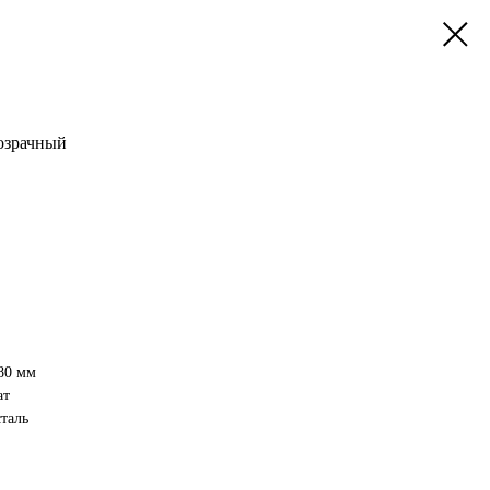
озрачный
80 мм
ат
сталь