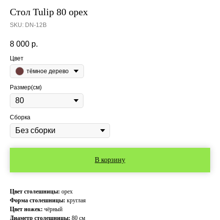
Стол Tulip 80 орех
SKU:
DN-12B
8 000
р.
Цвет
тёмное дерево
Размер(см)
Сборка
В корзину
Цвет столешницы:
орех
Форма столешницы:
круглая
Цвет ножек:
чёрный
Диаметр столешницы:
80 см